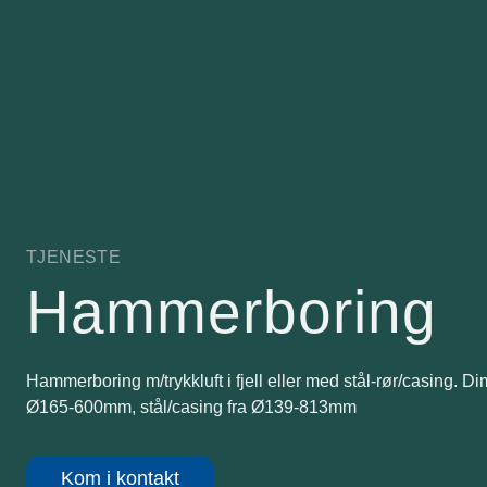
TJENESTE
Hammerboring
Hammerboring m/trykkluft i fjell eller med stål-rør/casing. Dim
Ø165-600mm, stål/casing fra Ø139-813mm
Kom i kontakt