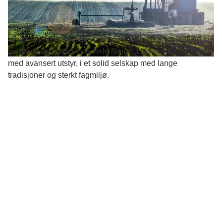
bakken!
Vi ser etter deg som vil være med å levere bærekraftige og
moderne løsninger over hele Norge. Hos oss får du jobbe
med avansert utstyr, i et solid selskap med lange
tradisjoner og sterkt fagmiljø.
Grav deg inn i en
Karriere med
dype muligheter