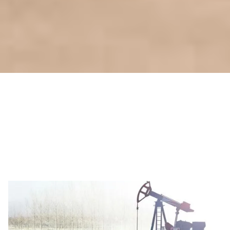
Bygg fremtidens
løsninger under